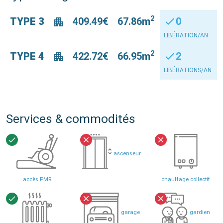
2
TYPE 3
409.49€
67.86m
check
0
apartment
LIBÉRATION/AN
2
TYPE 4
422.72€
66.95m
check
2
apartment
LIBÉRATIONS/AN
Services & commodités
check
close
close
ascenseur
accès PMR
chauffage collectif
check
close
close
garage
gardien