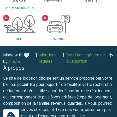
chauffage individuel
close
close
jardin
parking
favorite
arrow_upward
Made with
|
Mentions
|
Conditions générales
légales
d'utilisation
by
Hesta
À propos
Le site de location choisie est un service proposé par votre
bailleur social. Il a pour objectif de faciliter votre recherche
de logement. Vous allez accéder à une liste de résidences
qui correspondent le plus à vos critères (type de logement,
composition de la famille, revenus, quartier... ). Vous pourrez
ainsi évaluer vos chances et faire des voeux qui seront pris
cookie
en compte lors de l’examen de votre dossier.