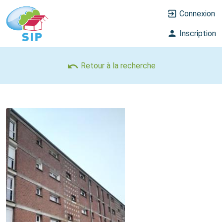
exit_to_app
Connexion
person
Inscription
undo
Retour à la recherche